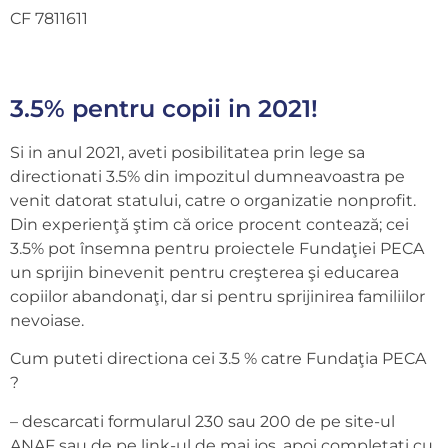
CF 7811611
3.5% pentru copii in 2021!
Si in anul 2021, aveti posibilitatea prin lege sa
directionati 3.5% din impozitul dumneavoastra pe
venit datorat statului, catre o organizatie nonprofit.
Din experienţă ştim că orice procent contează; cei
3.5% pot însemna pentru proiectele Fundaţiei PECA
un sprijin binevenit pentru creşterea şi educarea
copiilor abandonaţi, dar si pentru sprijinirea familiilor
nevoiase.
Cum puteti directiona cei 3.5 % catre Fundaţia PECA
?
– descarcati formularul 230 sau 200 de pe site-ul
ANAF sau de pe link-ul de mai jos, apoi completati cu