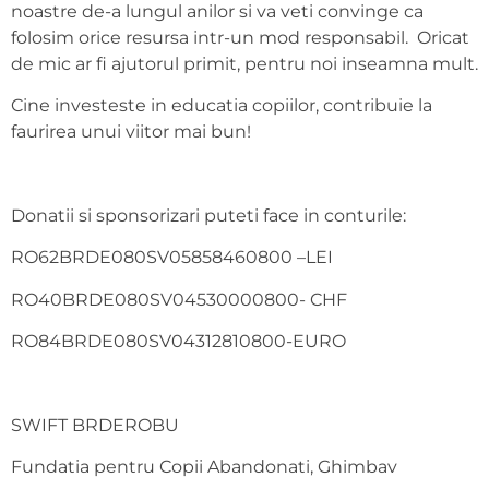
noastre de-a lungul anilor si va veti convinge ca
folosim orice resursa intr-un mod responsabil. Oricat
de mic ar fi ajutorul primit, pentru noi inseamna mult.
Cine investeste in educatia copiilor, contribuie la
faurirea unui viitor mai bun!
Donatii si sponsorizari puteti face in conturile:
RO62BRDE080SV05858460800 –LEI
RO40BRDE080SV04530000800- CHF
RO84BRDE080SV04312810800-EURO
SWIFT BRDEROBU
Fundatia pentru Copii Abandonati, Ghimbav